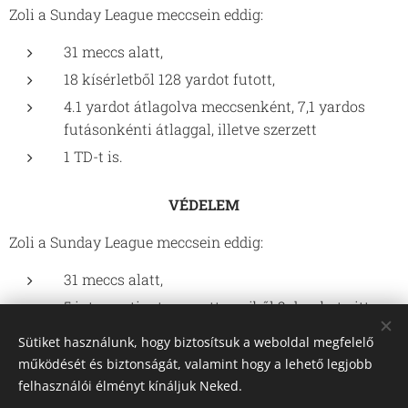
Zoli a Sunday League meccsein eddig:
31 meccs alatt,
18 kísérletből 128 yardot futott,
4.1 yardot átlagolva meccsenként, 7,1 yardos
futásonkénti átlaggal, illetve szerzett
1 TD-t is.
VÉDELEM
Zoli a Sunday League meccsein eddig:
31 meccs alatt,
5 interceptiont szerzett, amiből 2 darabot vitt
vissza TD-re,
Sütiket használunk, hogy biztosítsuk a weboldal megfelelő
7 sack-t hajtott végre,
működését és biztonságát, valamint hogy a lehető legjobb
54 szerelés, valamint
felhasználói élményt kínáljuk Neked.