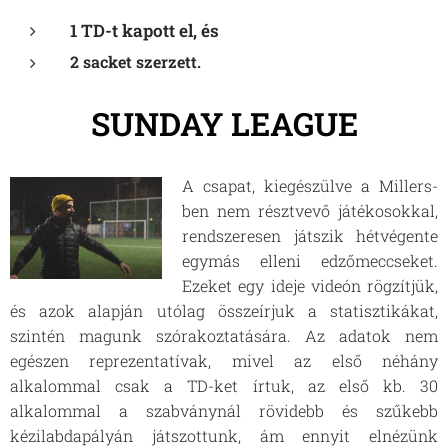
1 TD-t kapott el, és
2 sacket szerzett.
SUNDAY LEAGUE
A csapat, kiegészülve a Millers-
ben nem résztvevő játékosokkal,
rendszeresen játszik hétvégente
egymás elleni edzőmeccseket.
Ezeket egy ideje videón rögzítjük,
és azok alapján utólag összeírjuk a statisztikákat,
szintén magunk szórakoztatására. Az adatok nem
egészen reprezentatívak, mivel az első néhány
alkalommal csak a TD-ket írtuk, az első kb. 30
alkalommal a szabványnál rövidebb és szűkebb
kézilabdapályán játszottunk, ám ennyit elnézünk