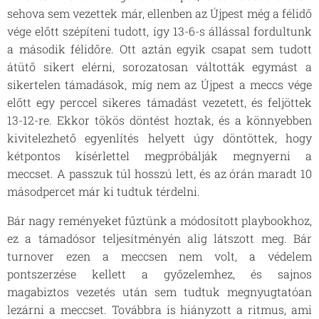
sehova sem vezettek már, ellenben az Újpest még a félidő
vége előtt szépíteni tudott, így 13-6-s állással fordultunk
a második félidőre. Ott aztán egyik csapat sem tudott
átütő sikert elérni, sorozatosan váltották egymást a
sikertelen támadások, míg nem az Újpest a meccs vége
előtt egy perccel sikeres támadást vezetett, és feljöttek
13-12-re. Ekkor tökös döntést hoztak, és a könnyebben
kivitelezhető egyenlítés helyett úgy döntöttek, hogy
kétpontos kísérlettel megpróbálják megnyerni a
meccset. A passzuk túl hosszú lett, és az órán maradt 10
másodpercet már ki tudtuk térdelni.
Bár nagy reményeket fűztünk a módosított playbookhoz,
ez a támadósor teljesítményén alig látszott meg. Bár
turnover ezen a meccsen nem volt, a védelem
pontszerzése kellett a győzelemhez, és sajnos
magabiztos vezetés után sem tudtuk megnyugtatóan
lezárni a meccset. Továbbra is hiányzott a ritmus, ami