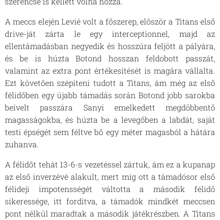
szerencse is kellett volna hozzá.
A meccs elején Levié volt a főszerep, először a Titans első
drive-ját zárta le egy interceptionnel, majd az
ellentámadásban negyedik és hosszúra feljött a pályára,
és be is húzta Botond hosszan feldobott passzát,
valamint az extra pont értékesítését is magára vállalta.
Ezt követően szépíteni tudott a Titans, ám még az első
félidőben egy újabb támadás során Botond jobb sarokba
beívelt passzára Sanyi emelkedett megdöbbentő
magasságokba, és húzta be a levegőben a labdát, saját
testi épségét sem féltve bő egy méter magasból a hátára
zuhanva.
A félidőt tehát 13-6-s vezetéssel zártuk, ám ez a kupanap
az első inverzévé alakult, mert míg ott a támadósor első
félideji impotensségét váltotta a második félidő
sikeressége, itt fordítva, a támadók mindkét meccsen
pont nélkül maradtak a második játékrészben. A Titans