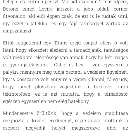
belépni és leütni a passzt. Maradt azonban 2 másodperc,
Botond ismét Levire játszott a jobb oldali corner
útvonalon, aki elől éppen csak, de ezt is le tudták ütni,
így ezzel a játékkal és egy fájó vereséggel zártuk az
alapszakaszt.
Ettől függetlenül egy Titans erejű csapat ellen jó volt
látni, hogy elkezdett éledezni a támadójáték, tanulságos
volt mekkora jelentősége van annak, hogy ha két magas
és gyors játékosunk - Gábor és Levi - van egyszerre a
pályán, mennyire meg tudja osztani a védelem figyelmét.
Így is bosszantó volt ennyire a végén kikapni, főleg úgy,
hogy ismét pluszban végeztünk a turnover ratio
tekintetében, ez is azt mutatta, hogy a támadósor
egészen egyszerűen nem elég hatékony.
Mindenesetre örültünk, hogy a védelem stabilitása
meghozta a kívánt eredményt, rájátszásba jutottunk a
csoport negyedik helyét megszerezve, ahol az