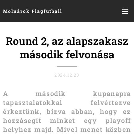
Molnárok Flagfutball
Round 2, az alapszakasz
második felvonása
2024.12.23
A második kupanapra
tapasztalatokkal felvértezve
érkeztünk, bízva abban, hogy ez
hozzásegít minket egy playoff
helyhez majd. Mivel menet közben