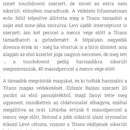
ismét touchdownt szerzett, de mivel az extra nem
sikerült, előnyben maradtunk. A védelem folyamatosan
erőn felül teljesítve állította meg a Titans támadóit a
saját end zone-jába szorulva, Levi újabb interceptiont is
szerzett, ám két perccel a meccs vége előtt a Titans
támadhatott a győzelemért. A félpályán negyedik
downra értek át - még ha vitattuk is a bírói döntést, ami
alapján az első kísérlet joga nagyon neccesen, de meg lett
-, a touchdownt pedig harmadikra sikerült
megszerezniük, 40 másodperccel a meccs vége előtt.
A támadók megrázták magukat, és ki tudták használni a
Titans magas védekezését. Először Balázs szerzett 20
yardot az első passzjátékból, majd Sanyi tette meg
ugyanezt, mindketten az oldalvonalat elhagyva, ezáltal
megállítva az órát. Lőtávba értünk 6 másodperccel a
meccs vége előtt, Botond a jobb oldalról slant útvonalon
érkező Levit célozta, viszont a Titans védőjének sikerült