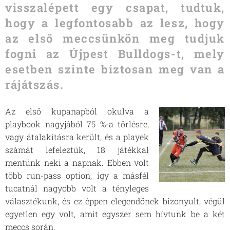
visszalépett egy csapat, tudtuk,
hogy a legfontosabb az lesz, hogy
az első meccsünkön meg tudjuk
fogni az Újpest Bulldogs-t, mely
esetben szinte biztosan meg van a
rájátszás.
Az első kupanapból okulva a
playbook nagyjából 75 %-a törlésre,
vagy átalakításra került, és a playek
számát lefeleztük, 18 játékkal
mentünk neki a napnak. Ebben volt
több run-pass option, így a másfél
tucatnál nagyobb volt a tényleges
választékunk, és ez éppen elegendőnek bizonyult, végül
egyetlen egy volt, amit egyszer sem hívtunk be a két
meccs során.