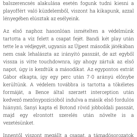
balszerencsés alakulása esetén fogunk tudni kiesni a
playoffért való küzdelemből, viszont ha kikapunk, azzal
lényegében elúsztak az esélyeink.
Az első naphoz hasonlóan ismételten a védelmünk
tartotta a víz felett a csapat fejét. Bandi két play után
tette le a védjegyét, ugyanis az Újpest második játékában
nem csak lehalászta az irányító passzát, de azt egyből
vissza is vitte touchdownra, így ahogy zártuk az első
napot, úgy is kezdtük a másodikat. Az egypontos extrát
Gábor elkapta, így egy perc után 7-0 arányú előnybe
kerültünk. A védelem továbbra is tartotta a tökéletes
formáját, a Bence által szerzett interception után
kedvező mezőnypozícióból indulva a másik első fordulós
hiányzó, Sanyi kapta el Botond rövid jobboldali passzát,
majd egy elrontott szerelés után növelte is a
vezetésünket.
Innentől viszont megállt a csapat, a támadósorozatok