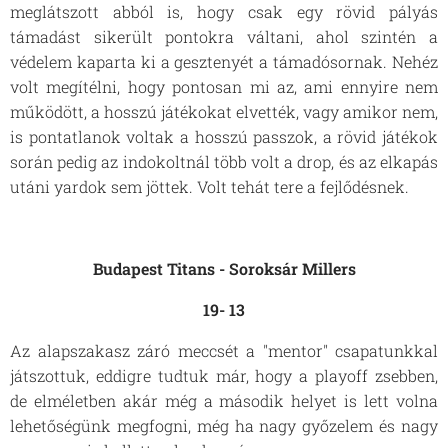
meglátszott abból is, hogy csak egy rövid pályás
támadást sikerült pontokra váltani, ahol szintén a
védelem kaparta ki a gesztenyét a támadósornak. Nehéz
volt megítélni, hogy pontosan mi az, ami ennyire nem
működött, a hosszú játékokat elvették, vagy amikor nem,
is pontatlanok voltak a hosszú passzok, a rövid játékok
során pedig az indokoltnál több volt a drop, és az elkapás
utáni yardok sem jöttek. Volt tehát tere a fejlődésnek.
Budapest Titans - Soroksár Millers
19- 13
Az alapszakasz záró meccsét a "mentor" csapatunkkal
játszottuk, eddigre tudtuk már, hogy a playoff zsebben,
de elméletben akár még a második helyet is lett volna
lehetőségünk megfogni, még ha nagy győzelem és nagy