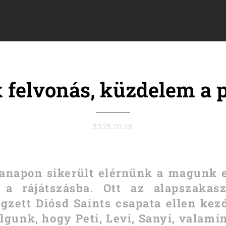
felvonás, küzdelem a 
2025.01.18
anapon sikerült elérnünk a magunk el
 a rájátszásba. Ott az alapszakas
zett Diósd Saints csapata ellen kez
lgunk, hogy Peti, Levi, Sanyi, valami