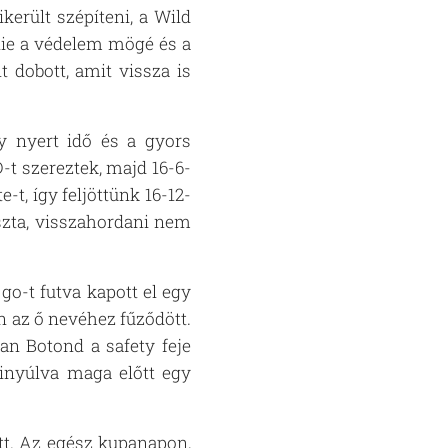
ikerült szépíteni, a Wild
lnie a védelem mögé és a
 dobott, amit vissza is
y nyert idő és a gyors
-t szereztek, majd 16-6-
e-t, így feljöttünk 16-12-
ászta, visszahordani nem
go-t futva kapott el egy
n az ő nevéhez fűződött.
an Botond a safety feje
 kinyúlva maga előtt egy
tt. Az egész kupanapon,