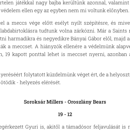
rtelen játékkal nagy bajba kerültünk azonnal, valamint 
ts védelem ellen egy az egyben nem mi voltunk előnyben
el a meccs vége előtt esélyt nyílt szépítésre, és miv
 labdabirtoklásra tudtunk volna zárkózni. Már a Saints
 ütni harmadikra és negyedikre Bányai Gábor elől, majd 
ták a meccset. A hiányzók ellenére a védelmünk alapvet
án, 19 kapott ponttal lehet is meccset nyerni, azonb
eréséért folytatott küzdelmünk véget ért, de a helyoszt
z ötödik - helyezés elérését.
Soroksár Millers
- Oroszlány Bears
19 - 12
érkezett Gyuri is, akitől a támadósor feljavulását is