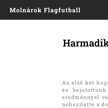
Molnárok Flagfutball
Harmadik 
Az első két kup
és bejutottunk
eredménnyel vég
nehezítette a do