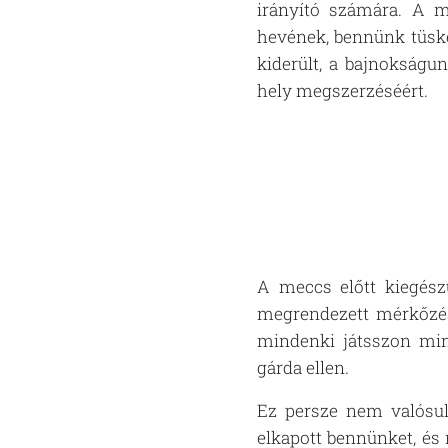
irányító számára. A m
hevének, bennünk tüsk
kiderült, a bajnokságu
hely megszerzéséért.
A meccs előtt kiegészü
megrendezett mérkőzésr
mindenki játsszon min
gárda ellen.
Ez persze nem valósul
elkapott bennünket, és