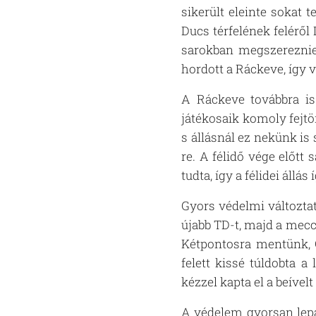
sikerült eleinte sokat t
Ducs térfelének feléről
sarokban megszereznie 
hordott a Ráckeve, így v
A Ráckeve továbbra is
játékosaik komoly fejtö
s állásnál ez nekünk is s
re. A félidő vége előtt
tudta, így a félidei állás 
Gyors védelmi változtat
újabb TD-t, majd a mecc
Kétpontosra mentünk, G
felett kissé túldobta a
kézzel kapta el a beívelt
A védelem gyorsan lepa