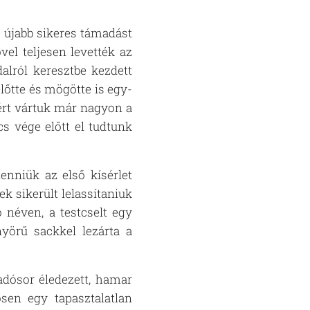
t újabb sikeres támadást
el teljesen levették az
alról keresztbe kezdett
lőtte és mögötte is egy-
ért vártuk már nagyon a
cs vége előtt el tudtunk
enniük az első kísérlet
k sikerült lelassítaniuk
ó néven, a testcselt egy
yörű sackkel lezárta a
adósor éledezett, hamar
ösen egy tapasztalatlan