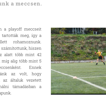
unk a meccsen.
n a playoff meccseit
 tartották meg, így a
llett rohamoznunk.
számítottunk, hiszen
z alatt több mint 42
, míg alig több mint 5
ccsenként. Ennek
kánk az volt, hogy
i az általuk vezetett
ználni támadásban a
kapunk.