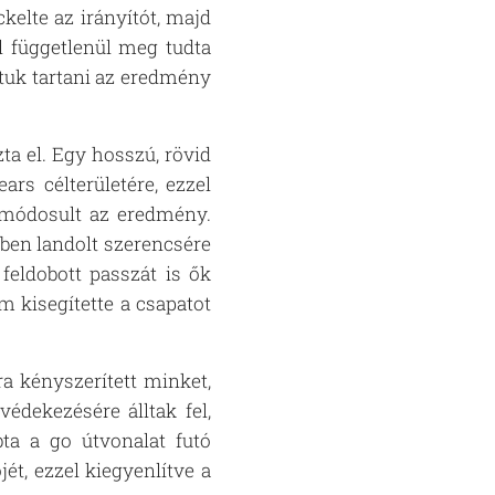
kelte az irányítót, majd
ől függetlenül meg tudta
dtuk tartani az eredmény
ta el. Egy hosszú, rövid
rs célterületére, ezzel
a módosult az eredmény.
ében landolt szerencsére
feldobott passzát is ők
 kisegítette a csapatot
a kényszerített minket,
édekezésére álltak fel,
ta a go útvonalat futó
ét, ezzel kiegyenlítve a