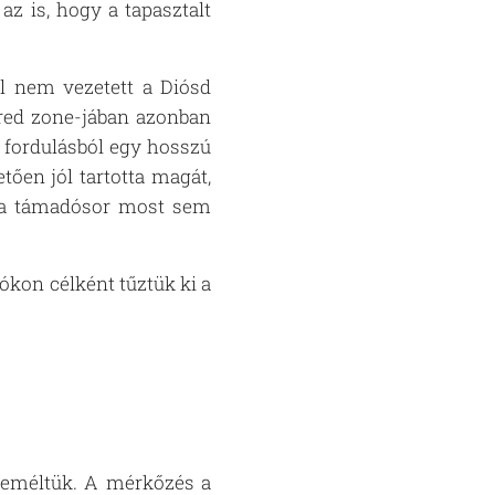
az is, hogy a tapasztalt
.
el nem vezetett a Diósd
 red zone-jában azonban
a fordulásból egy hosszú
ően jól tartotta magát,
an a támadósor most sem
ókon célként tűztük ki a
 reméltük. A mérkőzés a