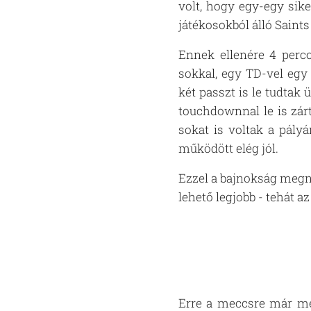
volt, hogy egy-egy sike
játékosokból álló Sain
Ennek ellenére 4 percc
sokkal, egy TD-vel egy
két passzt is le tudtak
touchdownnal le is zár
sokat is voltak a pály
működött elég jól.
Ezzel a bajnokság megny
lehető legjobb - tehát a
Erre a meccsre már meg