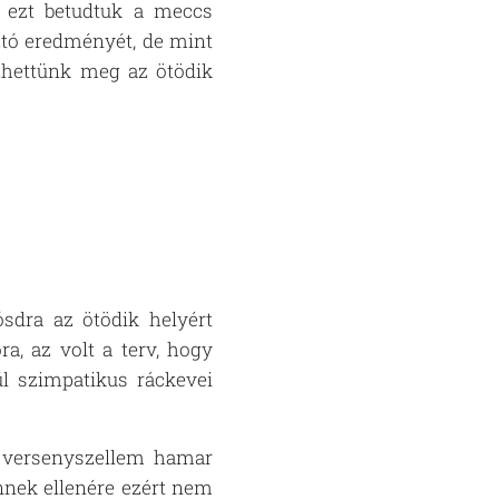
e ezt betudtuk a meccs
tó eredményét, de mint
őzhettünk meg az ötödik
ósdra az ötödik helyért
a, az volt a terv, hogy
l szimpatikus ráckevei
a versenyszellem hamar
nnek ellenére ezért nem