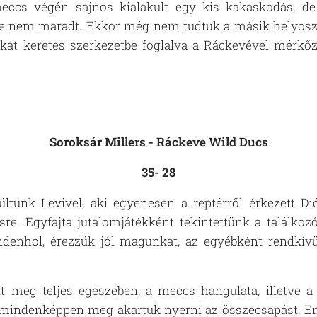
eccs végén sajnos kialakult egy kis kakaskodás, d
e nem maradt. Ekkor még nem tudtuk a másik helyosz
nkat keretes szerkezetbe foglalva a Ráckevével mérk
Soroksár Millers
- Ráckeve Wild Ducs
35- 28
ltünk Levivel, aki egyenesen a reptérről érkezett Di
e. Egyfajta jutalomjátékként tekintettünk a találkozór
denhol, érezzük jól magunkat, az egyébként rendkívü
t meg teljes egészében, a meccs hangulata, illetve 
 mindenképpen meg akartuk nyerni az összecsapást. E