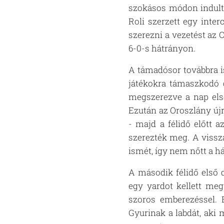
szokásos módon indult, 
Roli szerzett egy inter
szerezni a vezetést az 
6-0-s hátrányon.
A támadósor továbbra is
játékokra támaszkodó d
megszerezve a nap első
Ezután az Oroszlány újr
- majd a félidő előtt 
szerezték meg. A vissz
ismét, így nem nőtt a h
A második félidő első 
egy yardot kellett meg
szoros emberezéssel. 
Gyurinak a labdát, aki 