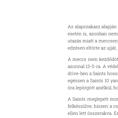
Az alapszakasz alapján
esetén is, azonban nem
utazás miatt a meccsen 
edzésen eltörte az ujjá
A meccs nem kezdődött j
azonnal 13-0-ra. A véde
drive-ben a Saints hoss
egészen a Saints 10 ya
óra lepörgött anélkül, 
A Saints meglepett min
felkészülve, hiszen a c
ellen lett összerakva. 