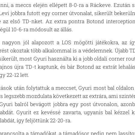
enni, a meccs elején ellépett 8-0-ra a Ráckeve. Ezután s
 Levi jobbra futott egy corner útvonalat, sikerült bekerü
az első TD-nket. Az extra pontra Botond interceptiont
égül 10-6-ra módosult az állás.
 nagyon jól alapozott a LOS mögötti játékokra, az íg
rést okoztak több alkalommal is a védelemnek. Újabb TD
ikerült, most Gyuri használta ki a jobb oldali corner rout
 sajnos újra TD-t kaptunk, és bár Botond az extrát lehal
így 22-12 lett.
ások után folytattuk a meccset, Gyuri most bal oldalon 
s legszebb mozdulata következett az extrára, ami szinté
yuri balról bevágott jobbra egy post útvonalon, azonb
 labdát. Gyurit ez kevéssé zavarta, ugyanis bal kézzel
 labdát, így feljöttünk 22-20-ra.
rancsolta a támadókat, a támadósor pedig nem lassíto