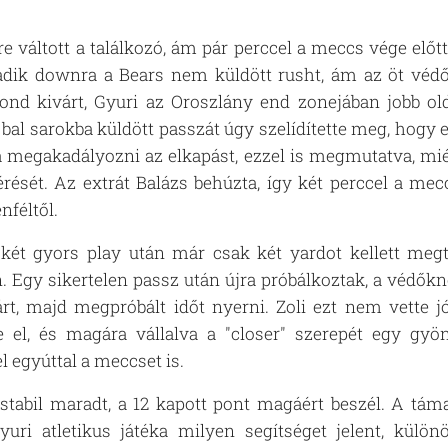
 váltott a találkozó, ám pár perccel a meccs vége előt
dik downra a Bears nem küldött rusht, ám az öt védőv
tond kivárt, Gyuri az Oroszlány end zonejában jobb old
 bal sarokba küldött passzát úgy szelídítette meg, hogy e
a megakadályozni az elkapást, ezzel is megmutatva, mi
érését. Az extrát Balázs behúzta, így két perccel a mec
nféltől.
két gyors play után már csak két yardot kellett megt
Egy sikertelen passz után újra próbálkoztak, a védőkne
rt, majd megpróbált időt nyerni. Zoli ezt nem vette j
 el, és magára vállalva a "closer" szerepét egy gyön
l egyúttal a meccset is.
stabil maradt, a 12 kapott pont magáért beszél. A tám
uri atletikus játéka milyen segítséget jelent, külön