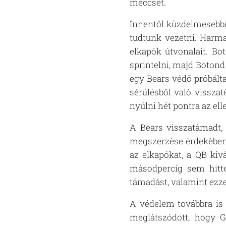
meccset.
Innentől küzdelmesebbre
tudtunk vezetni. Harma
elkapók útvonalait. Bo
sprintelni, majd Botond
egy Bears védő próbált
sérülésből való visszat
nyúlni hét pontra az elle
A Bears visszatámadt, 
megszerzése érdekében. 
az elkapókat, a QB kivá
másodpercig sem hitte
támadást, valamint ezze
A védelem továbbra is 
meglátszódott, hogy Gy