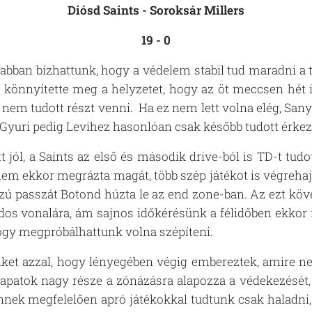
Diósd Saints - Soroksár Millers
19 - 0
 abban bízhattunk, hogy a védelem stabil tud maradni 
 könnyítette meg a helyzetet, hogy az öt meccsen hét i
nem tudott részt venni. Ha ez nem lett volna elég, Sa
t, Gyuri pedig Levihez hasonlóan csak később tudott érke
ól, a Saints az első és második drive-ból is TD-t tudot
lem ekkor megrázta magát, több szép játékot is végreha
zú passzát Botond húzta le az end zone-ban. Az ezt kö
rdos vonalára, ám sajnos időkérésünk a félidőben ekkor
hogy megpróbálhattunk volna szépíteni.
ket azzal, hogy lényegében végig embereztek, amire 
sapatok nagy része a zónázásra alapozza a védekezését
Ennek megfelelően apró játékokkal tudtunk csak haladni