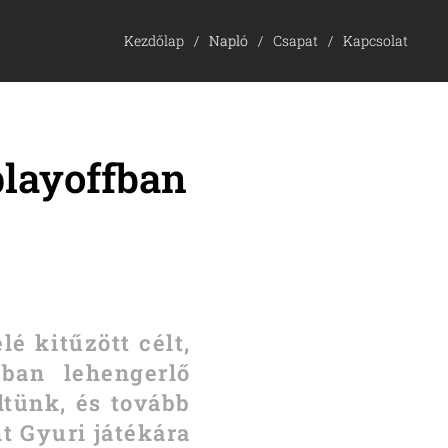
Kezdőlap
Napló
Csapat
Kapcsolat
playoffban
é kitűzött célt,
zban lehengerlő
dtünk, és tovább
nt Gyuri játékára