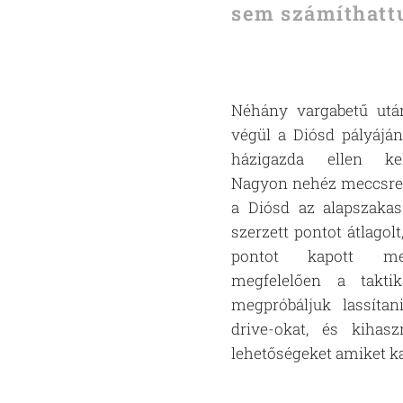
sem számíthatt
Néhány vargabetű utá
végül a Diósd pályáján
házigazda ellen ke
Nagyon nehéz meccsre 
a Diósd az alapszakas
szerzett pontot átlagolt
pontot kapott me
megfelelően a takti
megpróbáljuk lassítan
drive-okat, és kihas
lehetőségeket amiket 