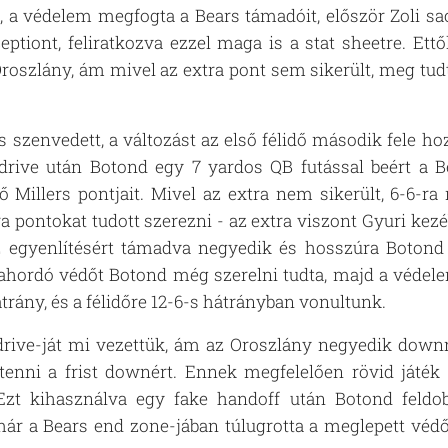
a védelem megfogta a Bears támadóit, először Zoli sac
ceptiont, feliratkozva ezzel maga is a stat sheetre. Ett
Oroszlány, ám mivel az extra pont sem sikerült, meg tu
 szenvedett, a változást az első félidő második fele hoz
rive után Botond egy 7 yardos QB futással beért a Bea
 Millers pontjait. Mivel az extra nem sikerült, 6-6-r
a pontokat tudott szerezni - az extra viszont Gyuri kez
az egyenlítésért támadva negyedik és hosszúra Botond 
ahordó védőt Botond még szerelni tudta, majd a védelem
átrány, és a félidőre 12-6-s hátrányban vonultunk.
drive-ját mi vezettük, ám az Oroszlány negyedik downr
tenni a frist downért. Ennek megfelelően rövid játék v
Ezt kihasználva egy fake handoff után Botond feldob
már a Bears end zone-jában túlugrotta a meglepett védőj