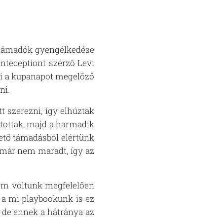
a támadók gyengélkedése
nteceptiont szerző Levi
nyi a kupanapot megelőző
zni.
t szerezni, így elhúztak
jtottak, majd a harmadik
vető támadásból elértünk
 már nem maradt, így az
nem voltunk megfelelően
, a mi playbookunk is ez
, de ennek a hátránya az