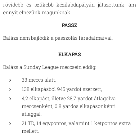
rövidebb és szűkebb kézilabdapályán játszottunk, ám
ennyit elnézünk magunknak.
PASSZ
Balázs nem bajlódik a passzolás fáradalmaival.
ELKAPÁS
Balázs a Sunday League meccsein eddig:
33 meccs alatt,
138 elkapásból 945 yardot szerzett,
4,2 elkapást, illetve 28,7 yardot átlagolva
meccsenként, 6.8 yardos elkapásonkénti
átlaggal,
21 TD, 14 egypontos, valamint 1 kétpontos extra
mellett.