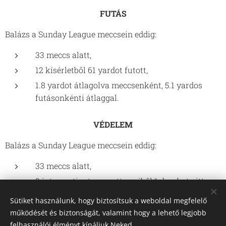
FUTÁS
Balázs a Sunday League meccsein eddig:
33 meccs alatt,
12 kísérletből 61 yardot futott,
1.8 yardot átlagolva meccsenként, 5.1 yardos
futásonkénti átlaggal.
VÉDELEM
Balázs a Sunday League meccsein eddig:
33 meccs alatt,
3 interceptiont szerzett, amiből 1 darabot vitt
vissza TD-re,
Sütiket használunk, hogy biztosítsuk a weboldal megfelelő
6 safety-t és 14 sack-t hajtott végre,
működését és biztonságát, valamint hogy a lehető legjobb
58 szerelés, valamint
felhasználói élményt kínáljuk Neked.