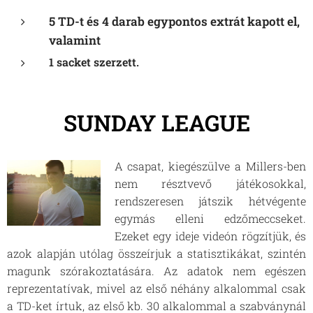
5 TD-t és 4 darab egypontos extrát kapott el,
valamint
1 sacket szerzett.
SUNDAY LEAGUE
A csapat, kiegészülve a Millers-ben
nem résztvevő játékosokkal,
rendszeresen játszik hétvégente
egymás elleni edzőmeccseket.
Ezeket egy ideje videón rögzítjük, és
azok alapján utólag összeírjuk a statisztikákat, szintén
magunk szórakoztatására. Az adatok nem egészen
reprezentatívak, mivel az első néhány alkalommal csak
a TD-ket írtuk, az első kb. 30 alkalommal a szabványnál